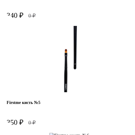
340
₽
0
₽
Firstme кисть №5
350
₽
0
₽