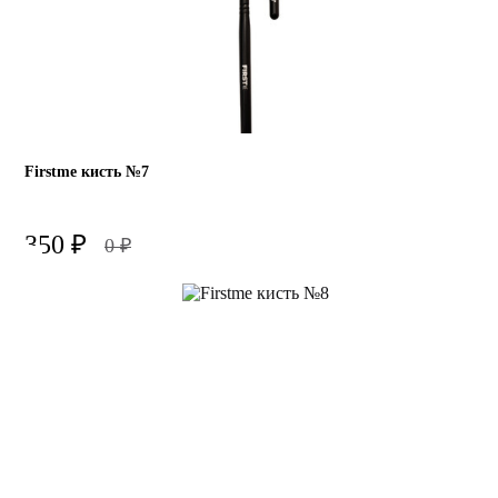
Firstme кисть №7
350
₽
0
₽