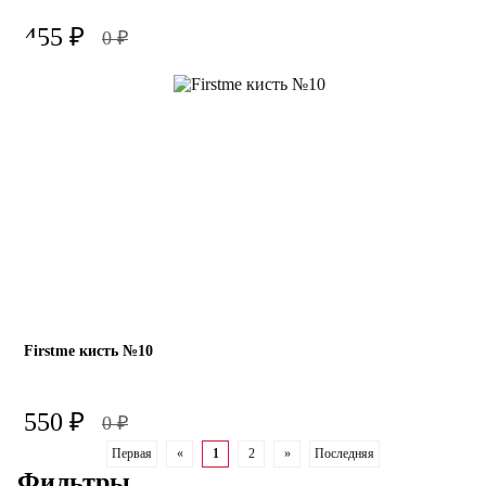
455
₽
0
₽
Firstme кисть №10
550
₽
0
₽
Первая
«
1
2
»
Последняя
Фильтры