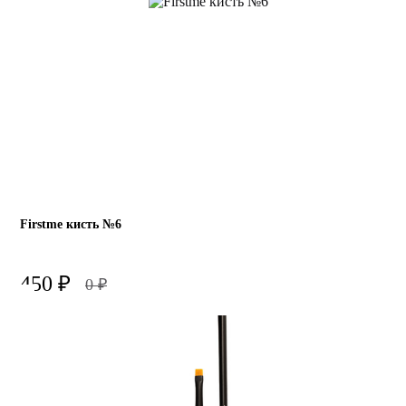
Firstme кисть №6
450
₽
0
₽