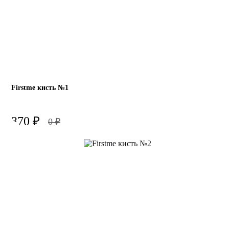
Firstme кисть №1
370
₽
0
₽