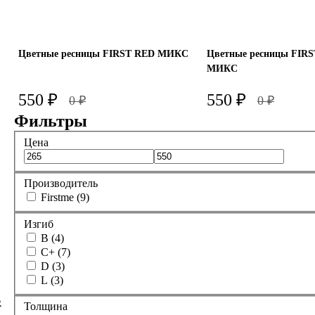
-
5-10mm
+
В корзину
Цветные ресницы FIRST RED МИКС
Цветные ресницы FIR
-
МИКС
+
550
₽
550
₽
В корзину
0
₽
0
₽
Фильтры
Изгиб
Изгиб
Цена
B
C+
B
C+
Толщина
Толщина
Производитель
Firstme (9)
0.10
0.07
0.10
Изгиб
B (4)
-
-
C+ (7)
D (3)
L (3)
+
+
В корзину
В корзину
R
Толщина