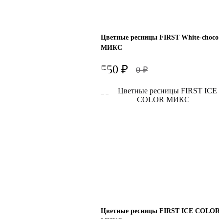
5-10mm
Цветные ресницы FIRST White-choco
-
МИКС
+
550
₽
В корзину
0
₽
Изгиб
D
Толщина
0.10
-
+
В корзину
Цветные ресницы FIRST ICE COLO