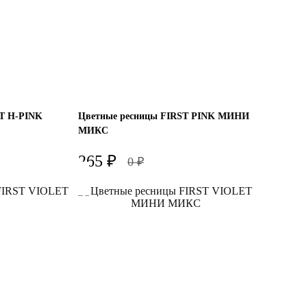
ST H-PINK
Цветные ресницы FIRST PINK МИНИ
МИКС
265
₽
0
₽
Изгиб
L
C+
D
Толщина
0.07
0.10