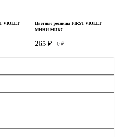
-
+
В корзину
ST VIOLET
Цветные ресницы FIRST VIOLET
МИНИ МИКС
265
₽
0
₽
Изгиб
L
C+
Толщина
0.07
-
+
В корзину