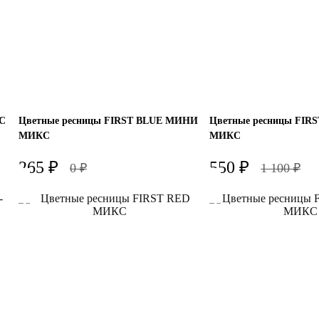
С
Цветные ресницы FIRST BLUE МИНИ
Цветные ресницы FIR
МИКС
МИКС
265
₽
550
₽
0
₽
1 100
₽
Изгиб
Изгиб
C+
D
B
C+
Толщина
Толщина
0.07
0.10
0.10
Длина