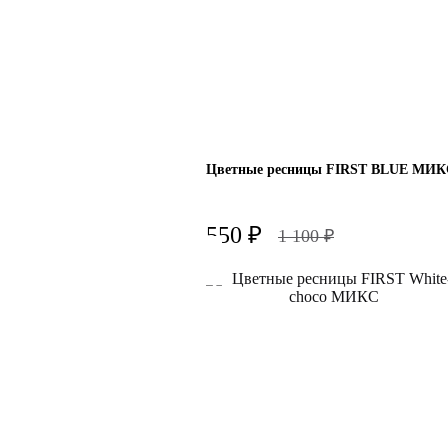
Цветные ресницы FIRST BLUE МИК
550
₽
1 100
₽
Изгиб
B
L
Толщина
0.10
Длина